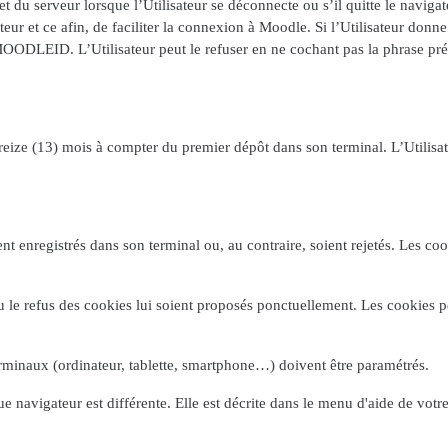
du serveur lorsque l’Utilisateur se déconnecte ou s’il quitte le navigat
ur et ce afin, de faciliter la connexion à Moodle. Si l’Utilisateur donn
MOODLEID. L’Utilisateur peut le refuser en ne cochant pas la phrase prév
eize (13) mois à compter du premier dépôt dans son terminal. L’Utilisateu
nt enregistrés dans son terminal ou, au contraire, soient rejetés. Les c
ou le refus des cookies lui soient proposés ponctuellement. Les cookies 
terminaux (ordinateur, tablette, smartphone…) doivent être paramétrés.
e navigateur est différente. Elle est décrite dans le menu d'aide de vot